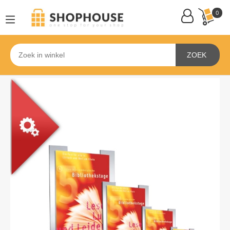
0
ZOEK