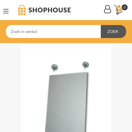
0
ZOEK