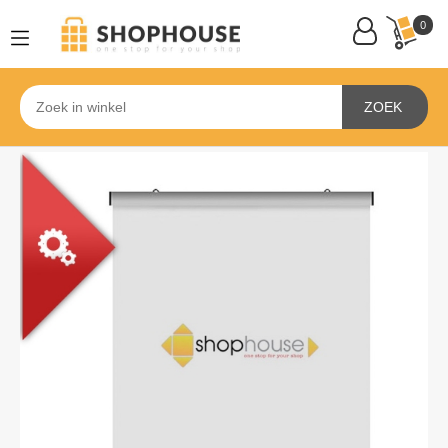
0
ZOEK