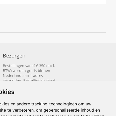
Bezorgen
Bestellingen vanaf € 350 (excl.
BTW) worden gratis binnen
Nederland aan 1 adres
verzonden. Bestellingen vanaf
€ 500 (excl. BTW) worden
gratis naar België aan 1 adres
okies
verzonden.
okies en andere tracking-technologieën om uw
Lees hier hoe het bezorgen
ite te verbeteren, om gepersonaliseerde inhoud en
werkt.