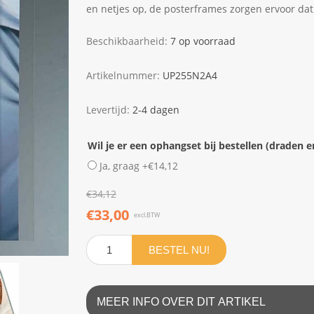
en netjes op, de posterframes zorgen ervoor dat
Beschikbaarheid:
7 op voorraad
Artikelnummer:
UP255N2A4
Levertijd:
2-4 dagen
Wil je er een ophangset bij bestellen (draden e
Ja, graag +€14,12
€34,12
€33,00
excl.BTW
BESTEL NU!
MEER INFO OVER DIT ARTIKEL