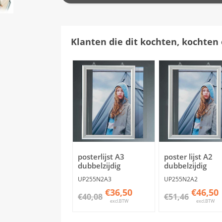
Klanten die dit kochten, kochten 
posterlijst A3
poster lijst A2
dubbelzijdig
dubbelzijdig
UP255N2A3
UP255N2A2
€36,50
€46,50
€40,08
€51,46
excl.BTW
excl.BTW