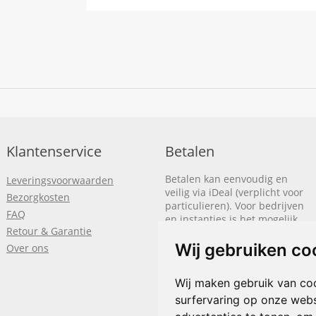
Klantenservice
Betalen
Betalen kan eenvoudig en
Leveringsvoorwaarden
veilig via iDeal (verplicht voor
Bezorgkosten
particulieren). Voor bedrijven
FAQ
en instanties is het mogelijk
Retour & Garantie
om op rekening te betalen.
We sturen je dan een factuur
Wij gebruiken co
Over ons
nadat de bestelling is
afgerond.
Wij maken gebruik van co
surfervaring op onze webs
Klik hier om meer te lezen
of
bel
+31(0)318 618 121