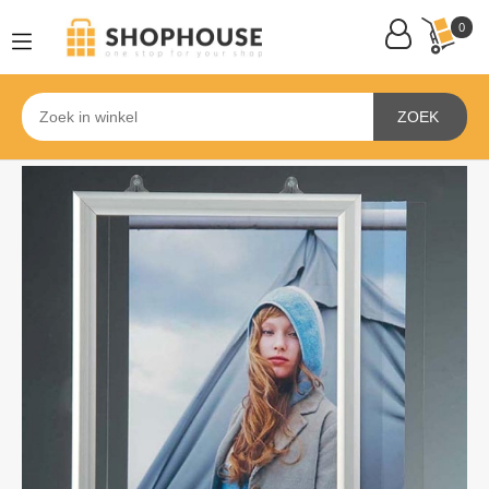
0
ZOEK