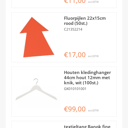
€11,00
excl.BTW
Fluorpijlen 22x15cm
rood (50st.)
C21352214
€17,00
excl.BTW
Houten kledinghanger
44cm hout 12mm met
knik, wit (100st.)
GK010101001
€99,00
excl.BTW
textieltang Banok fine