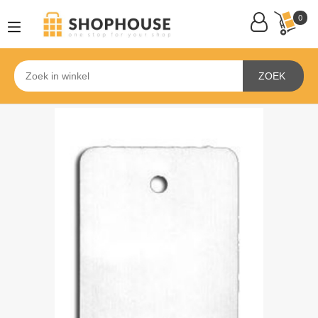
0
ZOEK