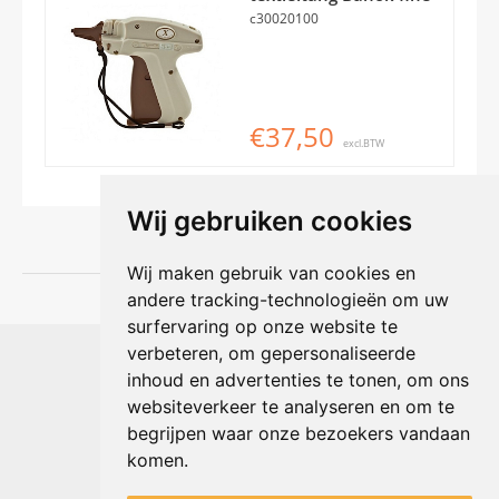
c30020100
€37,50
excl.BTW
Wij gebruiken cookies
Wij maken gebruik van cookies en
andere tracking-technologieën om uw
surfervaring op onze website te
Shophouse online
verbeteren, om gepersonaliseerde
Max Planckstraat 4
inhoud en advertenties te tonen, om ons
6716 BE Ede, Nederland
websiteverkeer te analyseren en om te
Telefoon:
+31(0)318 618 121
begrijpen waar onze bezoekers vandaan
E-mail:
info@shophouse.nl
Geopend: ma t/m vr 09:00-17:00 uur
komen.
Alleen afhalen, GEEN showroom