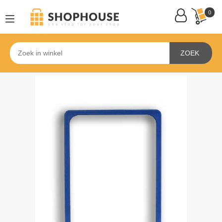
0
ZOEK