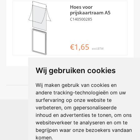
Hoes voor
prijskaartraam A5
C140500285
€1,65
excl.BTW
Wij gebruiken cookies
Wij maken gebruik van cookies en
andere tracking-technologieën om uw
surfervaring op onze website te
Shophouse online
verbeteren, om gepersonaliseerde
Max Planckstraat 4
inhoud en advertenties te tonen, om ons
6716 BE Ede, Nederland
websiteverkeer te analyseren en om te
Telefoon:
+31(0)318 618 121
begrijpen waar onze bezoekers vandaan
E-mail:
info@shophouse.nl
Geopend: ma t/m vr 09:00-17:00 uur
komen.