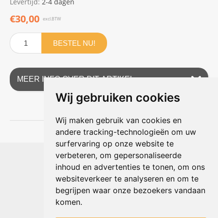
Levertijd:
2-4 dagen
€30,00
excl.BTW
BESTEL NU!
MEER INFO OVER DIT ARTIKEL
Wij gebruiken cookies
Wij maken gebruik van cookies en
andere tracking-technologieën om uw
surfervaring op onze website te
Shophouse online
verbeteren, om gepersonaliseerde
Max Planckstraat 4
inhoud en advertenties te tonen, om ons
6716 BE Ede, Nederland
websiteverkeer te analyseren en om te
Telefoon:
+31(0)318 618 121
begrijpen waar onze bezoekers vandaan
E-mail:
info@shophouse.nl
Geopend: ma t/m vr 09:00-17:00 uur
komen.
Alleen afhalen, GEEN showroom