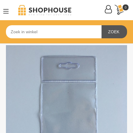
0
ZOEK