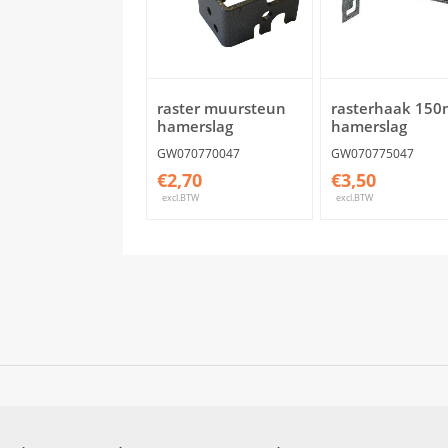
raster muursteun
rasterhaak 15
hamerslag
hamerslag
GW070770047
GW070775047
€2,70
€3,50
excl.BTW
excl.BTW