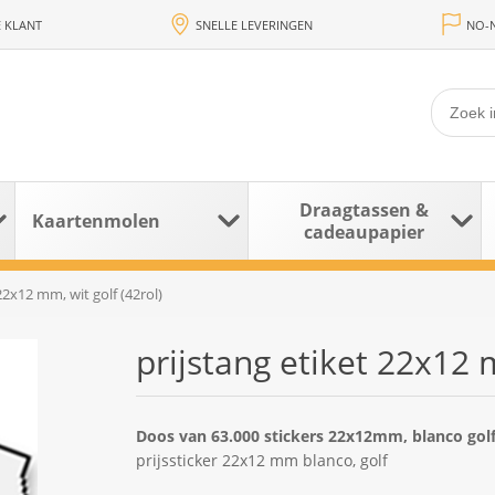
 KLANT
SNELLE LEVERINGEN
NO-N
Draagtassen &
Kaartenmolen
cadeaupapier
22x12 mm, wit golf (42rol)
prijstang etiket 22x12 m
Doos van 63.000 stickers 22x12mm, blanco gol
prijssticker 22x12 mm blanco, golf