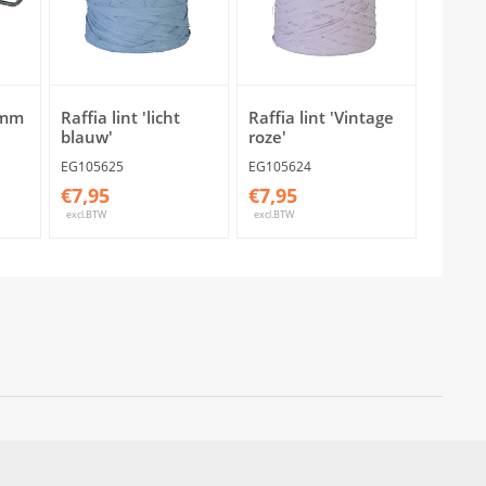
0mm
Raffia lint 'licht
Raffia lint 'Vintage
blauw'
roze'
EG105625
EG105624
€7,95
€7,95
excl.BTW
excl.BTW