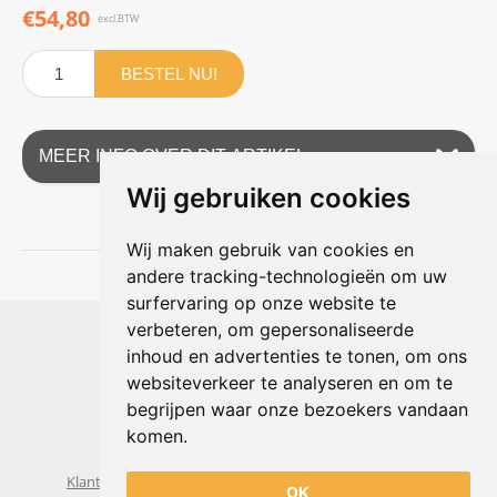
€54,80
excl.BTW
BESTEL NU!
MEER INFO OVER DIT ARTIKEL
Wij gebruiken cookies
Wij maken gebruik van cookies en
andere tracking-technologieën om uw
surfervaring op onze website te
Shophouse online
verbeteren, om gepersonaliseerde
Max Planckstraat 4
inhoud en advertenties te tonen, om ons
6716 BE Ede, Nederland
websiteverkeer te analyseren en om te
Telefoon:
+31(0)318 618 121
begrijpen waar onze bezoekers vandaan
E-mail:
info@shophouse.nl
Geopend: ma t/m vr 09:00-17:00 uur
komen.
Alleen afhalen, GEEN showroom
Klantenservice
Algemene voorwaarden
Privacybeleid
OK