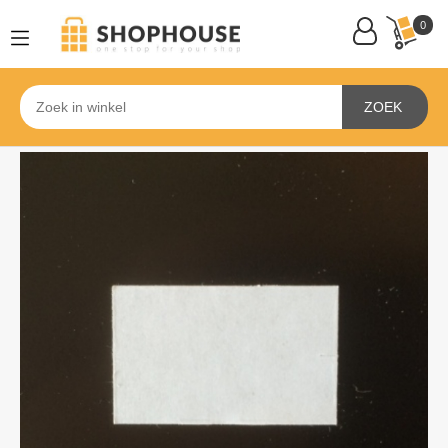
0
ZOEK