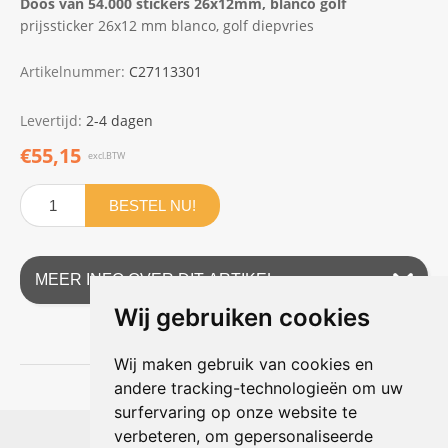
Doos van 54.000 stickers 26x12mm, blanco golf
prijssticker 26x12 mm blanco, golf diepvries
Artikelnummer:
C27113301
Levertijd:
2-4 dagen
€55,15
excl.BTW
BESTEL NU!
MEER INFO OVER DIT ARTIKEL
Wij gebruiken cookies
Wij maken gebruik van cookies en
andere tracking-technologieën om uw
surfervaring op onze website te
Shophouse online
verbeteren, om gepersonaliseerde