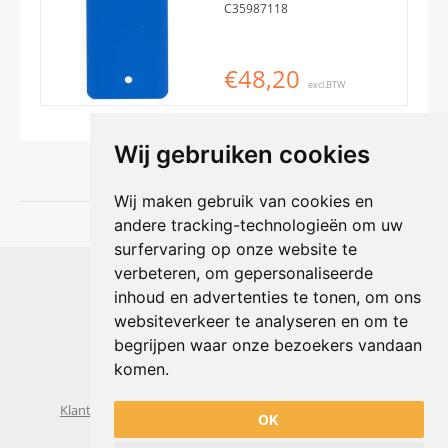
C35987118
€48,20
excl.BTW
Wij gebruiken cookies
Wij maken gebruik van cookies en
andere tracking-technologieën om uw
surfervaring op onze website te
Shophouse online
verbeteren, om gepersonaliseerde
Max Planckstraat 4
inhoud en advertenties te tonen, om ons
6716 BE Ede, Nederland
websiteverkeer te analyseren en om te
Telefoon:
+31(0)318 618 121
begrijpen waar onze bezoekers vandaan
E-mail:
info@shophouse.nl
Geopend: ma t/m vr 09:00-17:00 uur
komen.
Alleen afhalen, GEEN showroom
Klantenservice
Algemene voorwaarden
Privacybeleid
OK