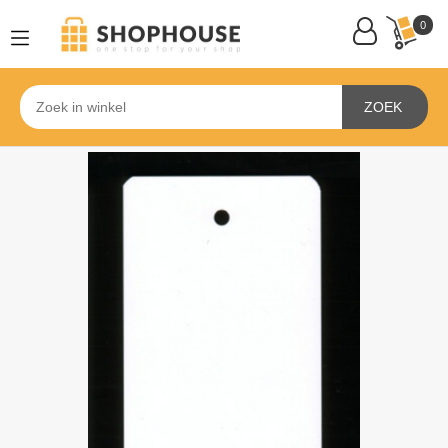
0
ZOEK