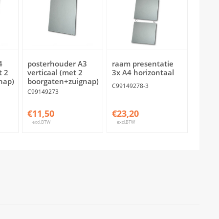
4
posterhouder A3
raam presentatie
t 2
verticaal (met 2
3x A4 horizontaal
nap)
boorgaten+zuignap)
C99149278-3
C99149273
€11,50
€23,20
excl.BTW
excl.BTW