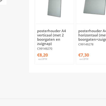
posterhouder A4
posterhouder A
verticaal (met 2
horizontaal (me
boorgaten en
boorgaten+zuig
zuignap)
C99149278
C99149270
€8,20
€7,30
excl.BTW
excl.BTW