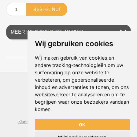
BESTEL NU!
MEER INFO OVER DIT ARTIKEL
Wij gebruiken cookies
Wij maken gebruik van cookies en
andere tracking-technologieën om uw
surfervaring op onze website te
Shophouse online
verbeteren, om gepersonaliseerde
Max Planckstraat 4
inhoud en advertenties te tonen, om ons
6716 BE Ede, Nederland
websiteverkeer te analyseren en om te
Telefoon:
+31(0)318 618 121
begrijpen waar onze bezoekers vandaan
E-mail:
info@shophouse.nl
Geopend: ma t/m vr 09:00-17:00 uur
komen.
Alleen afhalen, GEEN showroom
Klantenservice
Algemene voorwaarden
Privacybeleid
OK