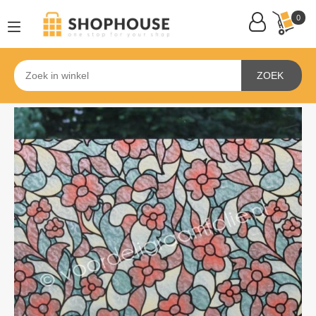
0
ZOEK