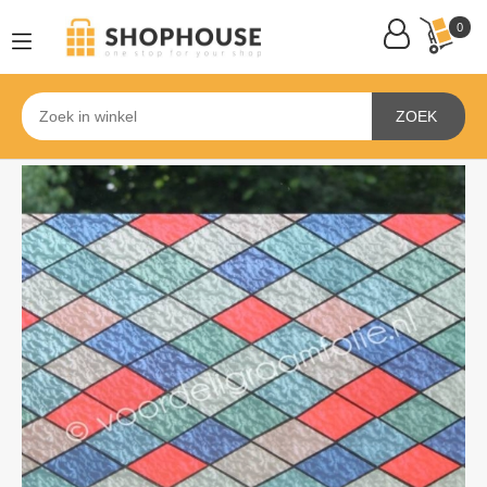
0
ZOEK