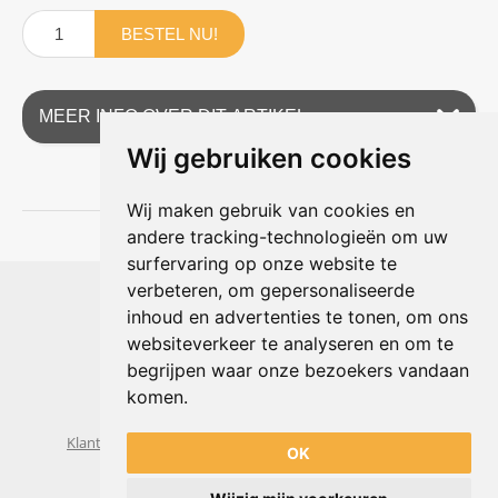
BESTEL NU!
MEER INFO OVER DIT ARTIKEL
Wij gebruiken cookies
Wij maken gebruik van cookies en
andere tracking-technologieën om uw
surfervaring op onze website te
Shophouse online
verbeteren, om gepersonaliseerde
Max Planckstraat 4
inhoud en advertenties te tonen, om ons
6716 BE Ede, Nederland
websiteverkeer te analyseren en om te
Telefoon:
+31(0)318 618 121
begrijpen waar onze bezoekers vandaan
E-mail:
info@shophouse.nl
Geopend: ma t/m vr 09:00-17:00 uur
komen.
Alleen afhalen, GEEN showroom
Klantenservice
Algemene voorwaarden
Privacybeleid
OK