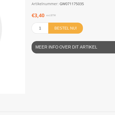
Artikelnummer:
GW071175035
€3,40
excl.BTW
BESTEL NU!
MEER INFO OVER DIT ARTIKEL