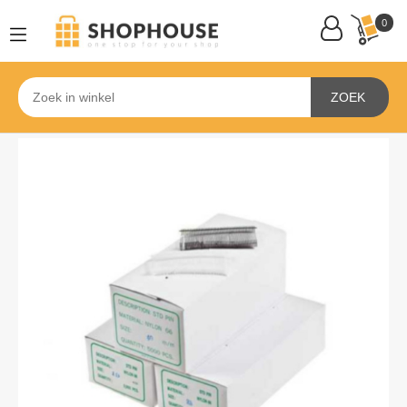
0
ZOEK