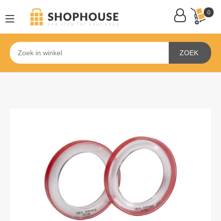
0
ZOEK