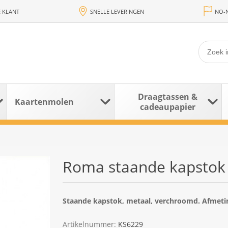
 KLANT
SNELLE LEVERINGEN
NO-N
Draagtassen &
Kaartenmolen
cadeaupapier
Roma staande kapstok
Staande kapstok, metaal, verchroomd. Afmeti
Artikelnummer:
KS6229