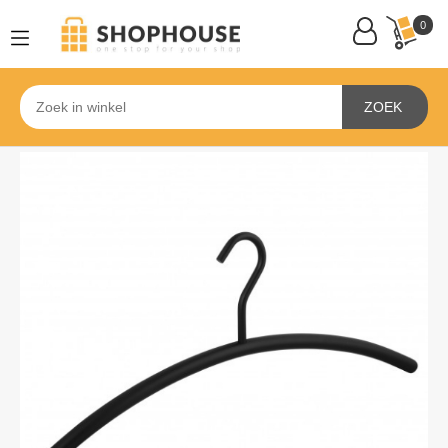
0
ZOEK