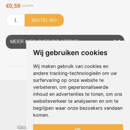
€0,59
excl.BTW
BESTEL NU!
MEER INFO OVER DIT ARTIKEL
Wij gebruiken cookies
Wij maken gebruik van cookies en
andere tracking-technologieën om uw
surfervaring op onze website te
Shophouse online
verbeteren, om gepersonaliseerde
Max Planckstraat 4
inhoud en advertenties te tonen, om ons
6716 BE Ede, Nederland
websiteverkeer te analyseren en om te
Telefoon:
+31(0)318 618 121
begrijpen waar onze bezoekers vandaan
E-mail:
info@shophouse.nl
Geopend: ma t/m vr 09:00-17:00 uur
komen.
Alleen afhalen, GEEN showroom
Klantenservice
Algemene voorwaarden
Privacybeleid
OK