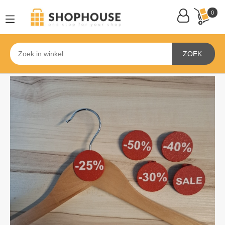
0
ZOEK