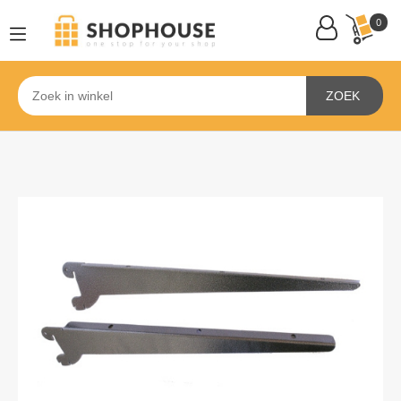
0
ZOEK