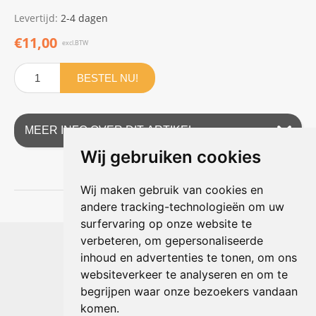
Levertijd:
2-4 dagen
€11,00
excl.BTW
BESTEL NU!
MEER INFO OVER DIT ARTIKEL
Wij gebruiken cookies
Wij maken gebruik van cookies en
andere tracking-technologieën om uw
surfervaring op onze website te
Shophouse online
verbeteren, om gepersonaliseerde
Max Planckstraat 4
inhoud en advertenties te tonen, om ons
6716 BE Ede, Nederland
websiteverkeer te analyseren en om te
Telefoon:
+31(0)318 618 121
begrijpen waar onze bezoekers vandaan
E-mail:
info@shophouse.nl
Geopend: ma t/m vr 09:00-17:00 uur
komen.