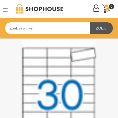
0
ZOEK