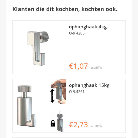
Klanten die dit kochten, kochten ook.
ophanghaak 4kg.
O-9 4205
€1,07
excl.BTW
ophanghaak 15kg.
O-9.4261
€2,73
excl.BTW