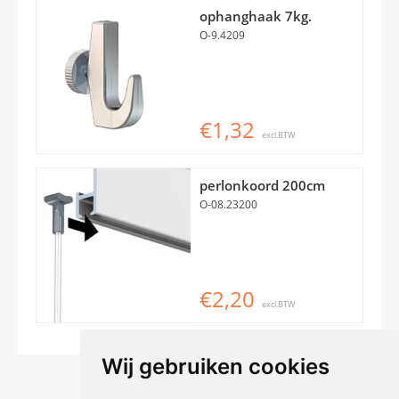
ophanghaak 7kg.
O-9.4209
€1,32
excl.BTW
perlonkoord 200cm
O-08.23200
€2,20
excl.BTW
Wij gebruiken cookies