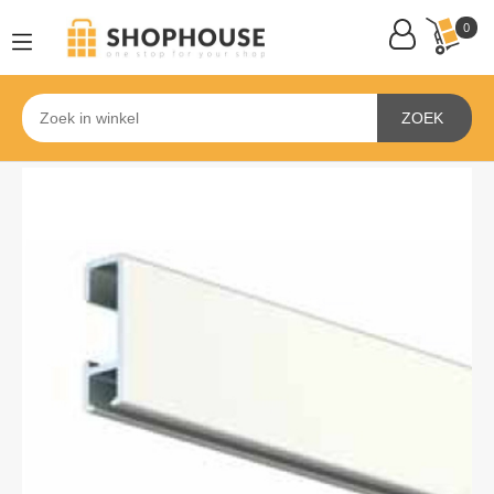
0
ZOEK