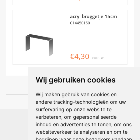
acryl bruggetje 15cm
C14450150
€4,30
excl.BTW
Wij gebruiken cookies
Wij maken gebruik van cookies en
andere tracking-technologieën om uw
surfervaring op onze website te
Shophouse online
verbeteren, om gepersonaliseerde
Max Planckstraat 4
inhoud en advertenties te tonen, om ons
6716 BE Ede, Nederland
websiteverkeer te analyseren en om te
Telefoon:
+31(0)318 618 121
begrijpen waar onze bezoekers vandaan