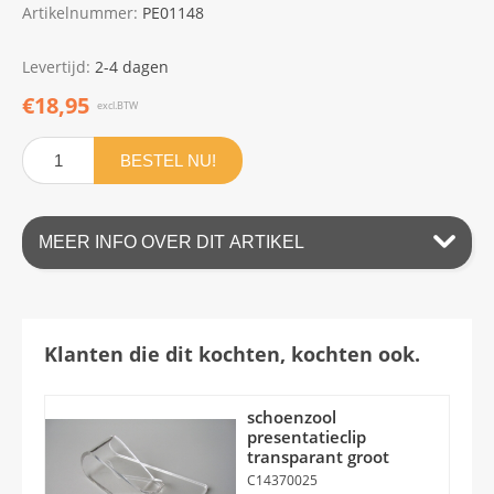
Artikelnummer:
PE01148
Levertijd:
2-4 dagen
€18,95
excl.BTW
BESTEL NU!
MEER INFO OVER DIT ARTIKEL
Klanten die dit kochten, kochten ook.
schoenzool
presentatieclip
transparant groot
C14370025