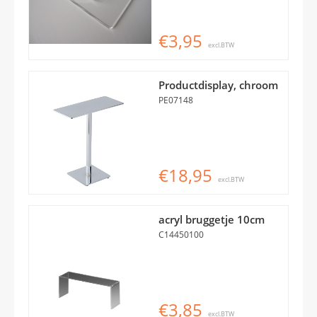
€3,95
excl.BTW
Productdisplay, chroom
PE07148
€18,95
excl.BTW
acryl bruggetje 10cm
C14450100
€3,85
excl.BTW