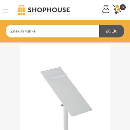
0
ZOEK