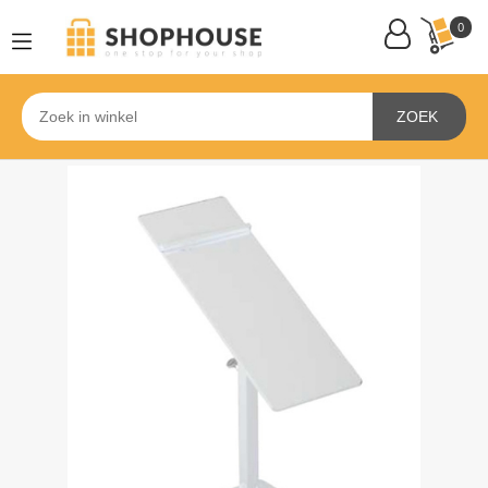
0
ZOEK