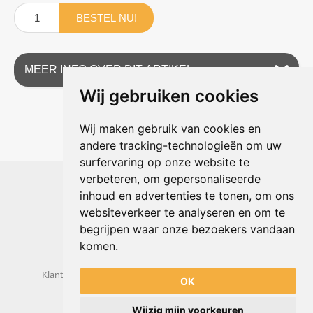
BESTEL NU!
MEER INFO OVER DIT ARTIKEL
Wij gebruiken cookies
Wij maken gebruik van cookies en
andere tracking-technologieën om uw
surfervaring op onze website te
Shophouse online
verbeteren, om gepersonaliseerde
Max Planckstraat 4
inhoud en advertenties te tonen, om ons
6716 BE Ede, Nederland
websiteverkeer te analyseren en om te
Telefoon:
+31(0)318 618 121
begrijpen waar onze bezoekers vandaan
E-mail:
info@shophouse.nl
Geopend: ma t/m vr 09:00-17:00 uur
komen.
Alleen afhalen, GEEN showroom
Klantenservice
Algemene voorwaarden
Privacybeleid
OK
Wijzig mijn voorkeuren