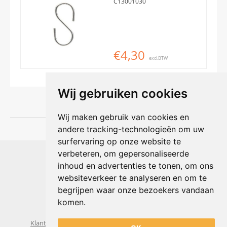
C13001030
€4,30
excl.BTW
Wij gebruiken cookies
Wij maken gebruik van cookies en
andere tracking-technologieën om uw
surfervaring op onze website te
Shophouse online
verbeteren, om gepersonaliseerde
Max Planckstraat 4
inhoud en advertenties te tonen, om ons
6716 BE Ede, Nederland
websiteverkeer te analyseren en om te
Telefoon:
+31(0)318 618 121
begrijpen waar onze bezoekers vandaan
E-mail:
info@shophouse.nl
Geopend: ma t/m vr 09:00-17:00 uur
komen.
Alleen afhalen, GEEN showroom
Klantenservice
Algemene voorwaarden
Privacybeleid