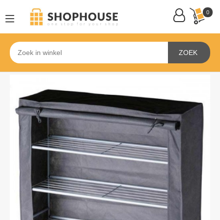
0
ZOEK