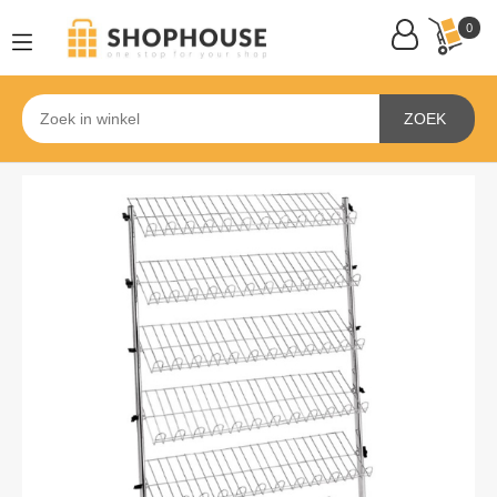
0
ZOEK