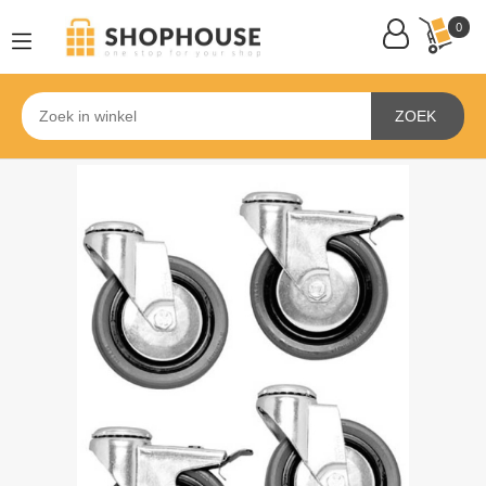
0
ZOEK