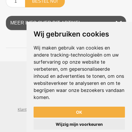
BESTEL NU!
MEER INFO OVER DIT ARTIKEL
Wij gebruiken cookies
Wij maken gebruik van cookies en
andere tracking-technologieën om uw
surfervaring op onze website te
Shophouse online
verbeteren, om gepersonaliseerde
Max Planckstraat 4
inhoud en advertenties te tonen, om ons
6716 BE Ede, Nederland
websiteverkeer te analyseren en om te
Telefoon:
+31(0)318 618 121
begrijpen waar onze bezoekers vandaan
E-mail:
info@shophouse.nl
Geopend: ma t/m vr 09:00-17:00 uur
komen.
Alleen afhalen, GEEN showroom
Klantenservice
Algemene voorwaarden
Privacybeleid
OK
Wijzig mijn voorkeuren
Powered by
nopCommerce