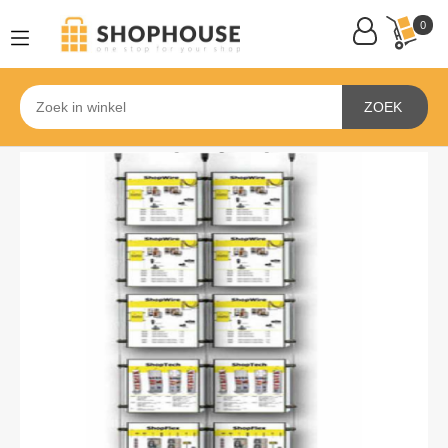
0
ZOEK