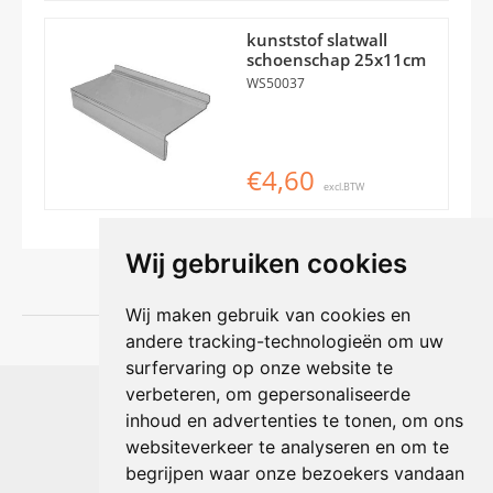
kunststof slatwall
schoenschap 25x11cm
WS50037
€4,60
excl.BTW
Wij gebruiken cookies
Wij maken gebruik van cookies en
andere tracking-technologieën om uw
surfervaring op onze website te
Shophouse online
verbeteren, om gepersonaliseerde
Max Planckstraat 4
inhoud en advertenties te tonen, om ons
6716 BE Ede, Nederland
websiteverkeer te analyseren en om te
Telefoon:
+31(0)318 618 121
begrijpen waar onze bezoekers vandaan
E-mail:
info@shophouse.nl