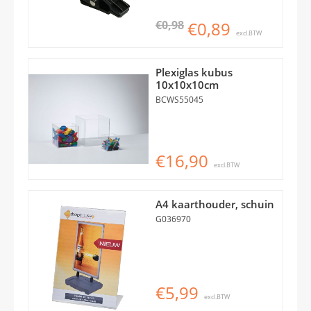
€0,98
€0,89
excl.BTW
Plexiglas kubus
10x10x10cm
BCWS55045
€16,90
excl.BTW
A4 kaarthouder, schuin
G036970
€5,99
excl.BTW