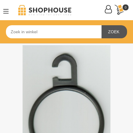
0
ZOEK