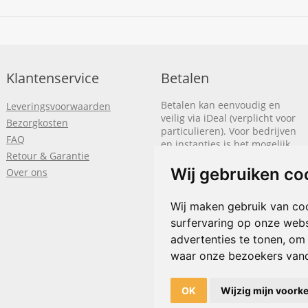
Klantenservice
Betalen
Betalen kan eenvoudig en
Leveringsvoorwaarden
veilig via iDeal (verplicht voor
Bezorgkosten
particulieren). Voor bedrijven
FAQ
en instanties is het mogelijk
Retour & Garantie
om op rekening te betalen.
We sturen je dan een factuur
Wij gebruiken co
Over ons
nadat de bestelling is
afgerond.
Wij maken gebruik van co
Klik hier om meer te lezen
of
surfervaring op onze webs
bel
+31(0)318 618 121
advertenties te tonen, om
waar onze bezoekers van
OK
Wijzig mijn voork