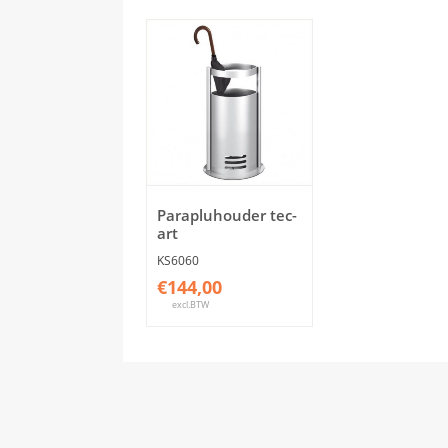
Parapluhouder tec-
art
KS6060
€144,00
excl.BTW