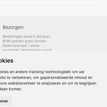
Bezorgen
Bestellingen vanaf € 350 (excl.
BTW) worden gratis binnen
Nederland aan 1 adres
verzonden. Bestellingen vanaf
€ 500 (excl. BTW) worden
gratis naar België aan 1 adres
okies
verzonden.
okies en andere tracking-technologieën om uw
Lees hier hoe het bezorgen
werkt.
ite te verbeteren, om gepersonaliseerde inhoud en
 ons websiteverkeer te analyseren en om te begrijpen
daan komen.
euren