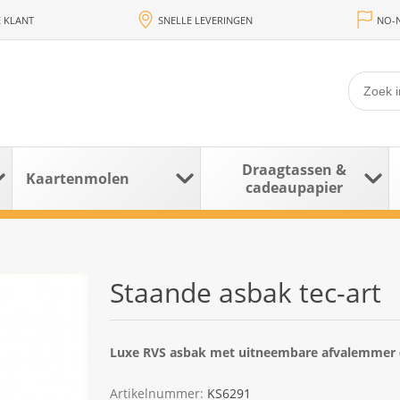
 KLANT
SNELLE LEVERINGEN
NO-N
Draagtassen &
Kaartenmolen
cadeaupapier
Staande asbak tec-art
Luxe RVS asbak met uitneembare afvalemmer (1
Artikelnummer:
KS6291