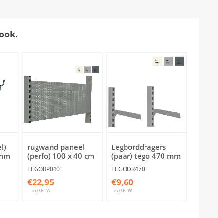
ook.
l)
rugwand paneel
Legborddragers
5mm
(perfo) 100 x 40 cm
(paar) tego 470 mm
TEGORP040
TEGODR470
€22,95
€9,60
excl.BTW
excl.BTW