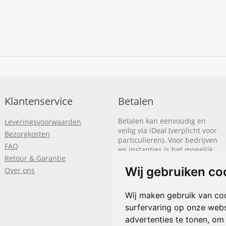
Klantenservice
Betalen
Betalen kan eenvoudig en
Leveringsvoorwaarden
veilig via iDeal (verplicht voor
Bezorgkosten
particulieren). Voor bedrijven
FAQ
en instanties is het mogelijk
Retour & Garantie
om op rekening te betalen.
We sturen je dan een factuur
Wij gebruiken co
Over ons
nadat de bestelling is
afgerond.
Wij maken gebruik van co
surfervaring op onze webs
Klik hier om meer te lezen
of
bel
+31(0)318 618 121
advertenties te tonen, om