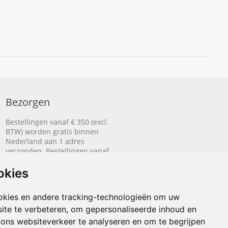
Bezorgen
Bestellingen vanaf € 350 (excl.
BTW) worden gratis binnen
Nederland aan 1 adres
verzonden. Bestellingen vanaf
€ 500 (excl. BTW) worden
gratis naar België aan 1 adres
okies
verzonden.
okies en andere tracking-technologieën om uw
Lees hier hoe het bezorgen
ite te verbeteren, om gepersonaliseerde inhoud en
werkt.
 ons websiteverkeer te analyseren en om te begrijpen