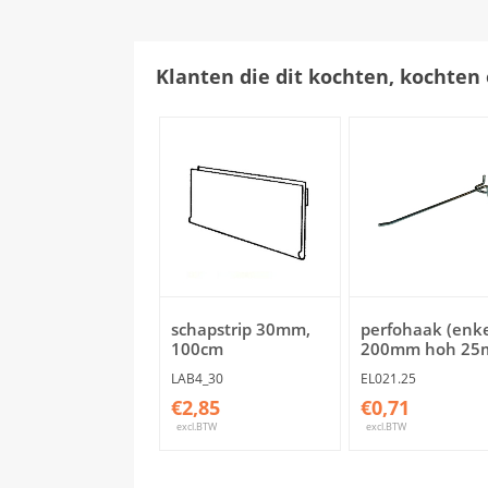
Klanten die dit kochten, kochten 
schapstrip 30mm,
perfohaak (enke
100cm
200mm hoh 2
LAB4_30
EL021.25
€2,85
€0,71
excl.BTW
excl.BTW