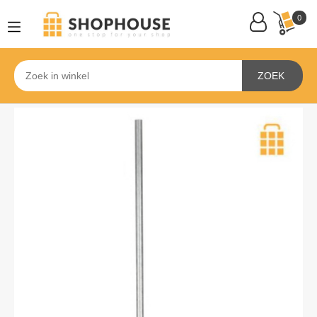
0
ZOEK