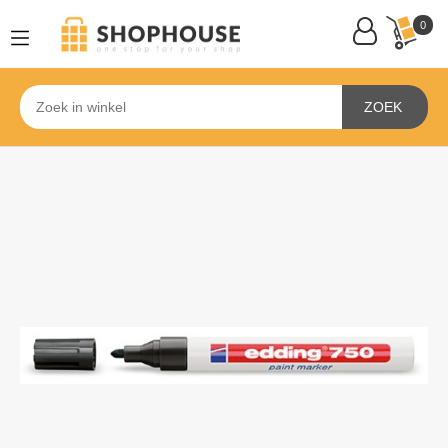
0
ZOEK