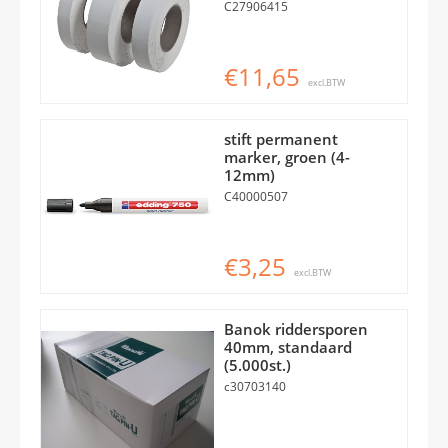
C27906415
€11,65
excl.BTW
stift permanent
marker, groen (4-
12mm)
C40000507
€3,25
excl.BTW
Banok riddersporen
40mm, standaard
(5.000st.)
c30703140