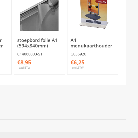
r
stoepbord folie A1
A4
er
(594x840mm)
menukaarthouder
C14060003-ST
G036920
€8,95
€6,25
excl.BTW
excl.BTW