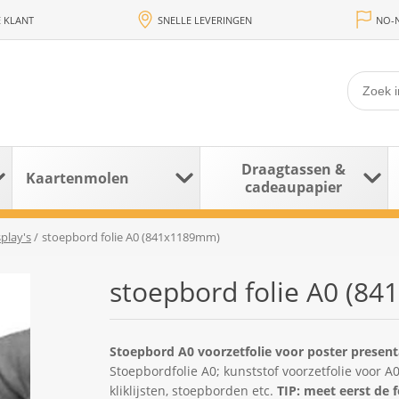
 KLANT
SNELLE LEVERINGEN
NO-N
Draagtassen &
Kaartenmolen
cadeaupapier
play's
/
stoepbord folie A0 (841x1189mm)
stoepbord folie A0 (8
Stoepbord A0 voorzetfolie voor poster presen
Stoepbordfolie A0; kunststof voorzetfolie voor A
kliklijsten, stoepborden etc.
TIP: meet eerst de 