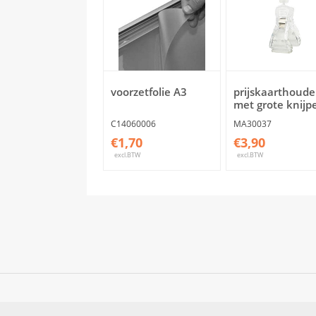
voorzetfolie A3
prijskaarthoude
met grote knijp
C14060006
MA30037
€1,70
€3,90
excl.BTW
excl.BTW