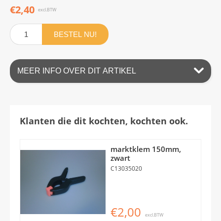
€2,40
excl.BTW
BESTEL NU!
MEER INFO OVER DIT ARTIKEL
Klanten die dit kochten, kochten ook.
marktklem 150mm,
zwart
C13035020
€2,00
excl.BTW