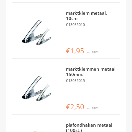
marktklem metaal,
10cm
C13035010
€1,95
excl.BTW
marktklemmen metaal
150mm.
C13035015
€2,50
excl.BTW
plafondhaken metaal
(100st.)