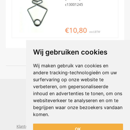
c13001245
€10,80
excl.BTW
Wij gebruiken cookies
Wij maken gebruik van cookies en
andere tracking-technologieën om uw
surfervaring op onze website te
Shophouse online
verbeteren, om gepersonaliseerde
Max Planckstraat 4
inhoud en advertenties te tonen, om ons
6716 BE Ede, Nederland
websiteverkeer te analyseren en om te
Telefoon:
+31(0)318 618 121
begrijpen waar onze bezoekers vandaan
E-mail:
info@shophouse.nl
Geopend: ma t/m vr 09:00-17:00 uur
komen.
Alleen afhalen, GEEN showroom
Klantenservice
Algemene voorwaarden
Privacybeleid
OK