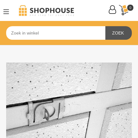
0
ZOEK