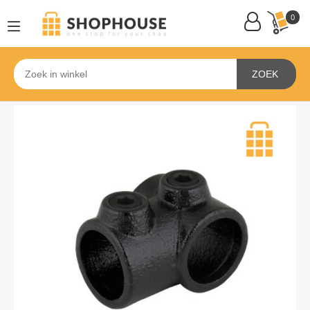
0
ZOEK