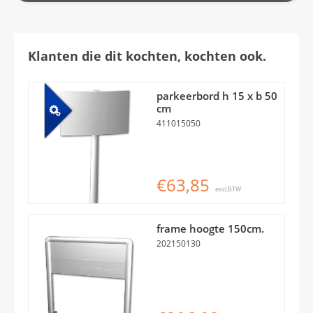
Klanten die dit kochten, kochten ook.
parkeerbord h 15 x b 50
cm
411015050
€63,85
excl.BTW
frame hoogte 150cm.
202150130