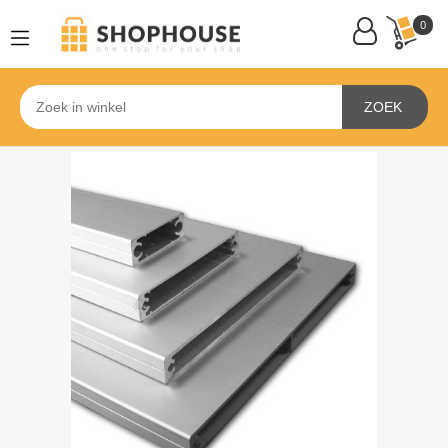
0
ZOEK