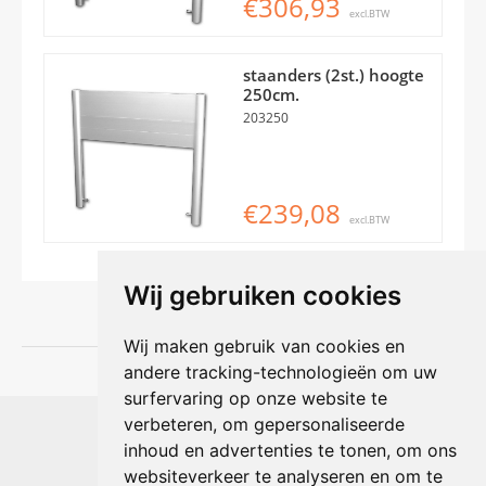
€306,93
excl.BTW
staanders (2st.) hoogte
250cm.
203250
€239,08
excl.BTW
Wij gebruiken cookies
Wij maken gebruik van cookies en
andere tracking-technologieën om uw
surfervaring op onze website te
Shophouse online
verbeteren, om gepersonaliseerde
Max Planckstraat 4
inhoud en advertenties te tonen, om ons
6716 BE Ede, Nederland
websiteverkeer te analyseren en om te
Telefoon:
+31(0)318 618 121