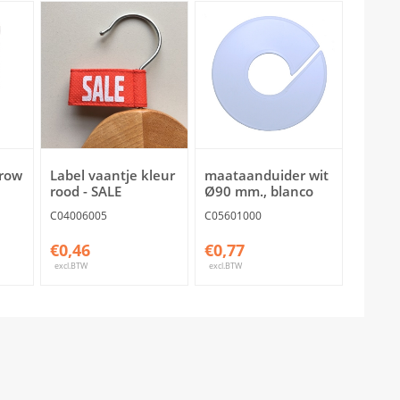
rrow
Label vaantje kleur
maataanduider wit
rood - SALE
Ø90 mm., blanco
C04006005
C05601000
€0,46
€0,77
excl.BTW
excl.BTW