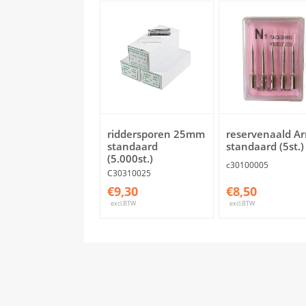
riddersporen 25mm
reservenaald A
standaard
standaard (5st.)
(5.000st.)
c30100005
C30310025
€9,30
€8,50
excl.BTW
excl.BTW