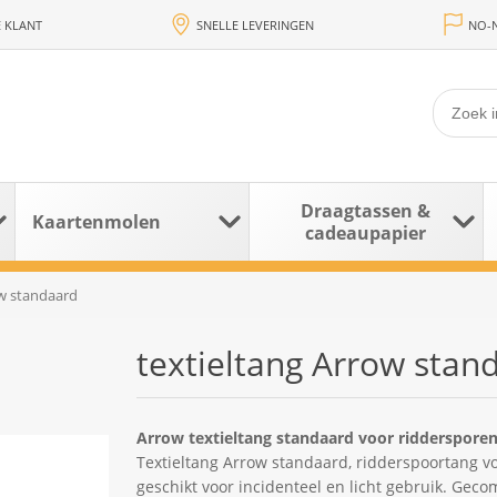
 KLANT
SNELLE LEVERINGEN
NO-N
Draagtassen &
Kaartenmolen
cadeaupapier
ow standaard
textieltang Arrow stan
Arrow textieltang standaard voor ridderspore
Textieltang Arrow standaard, ridderspoortang v
geschikt voor incidenteel en licht gebruik. Gec