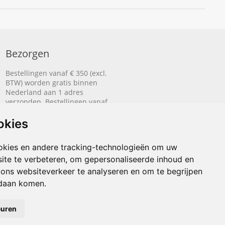
Bezorgen
Bestellingen vanaf € 350 (excl.
BTW) worden gratis binnen
Nederland aan 1 adres
verzonden. Bestellingen vanaf
€ 500 (excl. BTW) worden
gratis naar België aan 1 adres
okies
verzonden.
okies en andere tracking-technologieën om uw
Lees hier hoe het bezorgen
ite te verbeteren, om gepersonaliseerde inhoud en
werkt.
 ons websiteverkeer te analyseren en om te begrijpen
daan komen.
euren