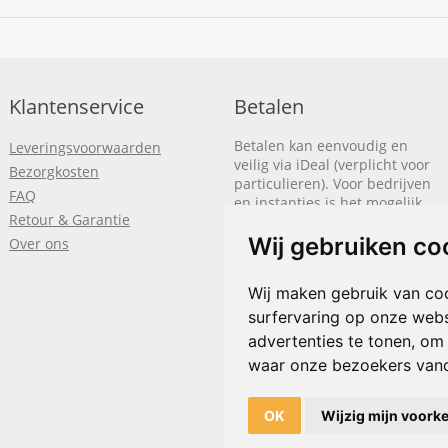
Klantenservice
Betalen
Betalen kan eenvoudig en
Leveringsvoorwaarden
veilig via iDeal (verplicht voor
Bezorgkosten
particulieren). Voor bedrijven
FAQ
en instanties is het mogelijk
Retour & Garantie
om op rekening te betalen.
We sturen je dan een factuur
Wij gebruiken co
Over ons
nadat de bestelling is
afgerond.
Wij maken gebruik van co
surfervaring op onze webs
Klik hier om meer te lezen
of
bel
+31(0)318 618 121
advertenties te tonen, om
waar onze bezoekers van
OK
Wijzig mijn voork