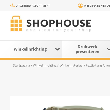
UITGEBREID ASSORTIMENT
MEEDENKEN MET DE
Drukwerk
Winkelinrichting
presenteren
Startpagina
/
Winkelinrichting
/
Winkelmateriaal
/
textieltang Arr