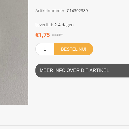
Artikelnummer:
C14302389
Levertijd:
2-4 dagen
€1,75
excl.BTW
BESTEL NU!
MEER INFO OVER DIT ARTIKEL