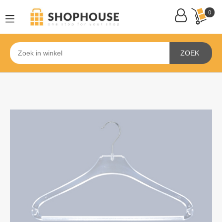
0
ZOEK