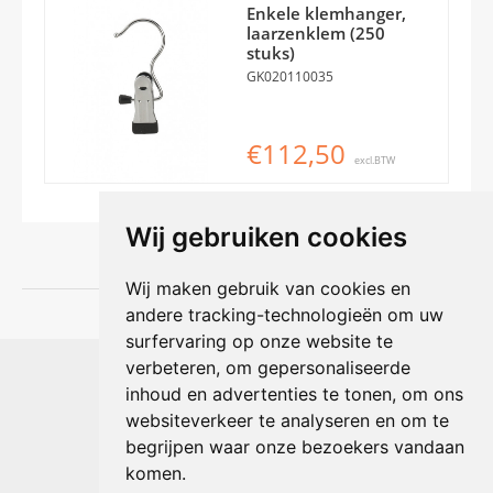
Enkele klemhanger,
laarzenklem (250
stuks)
GK020110035
€112,50
excl.BTW
Wij gebruiken cookies
Wij maken gebruik van cookies en
andere tracking-technologieën om uw
surfervaring op onze website te
Shophouse online
verbeteren, om gepersonaliseerde
Max Planckstraat 4
inhoud en advertenties te tonen, om ons
6716 BE Ede, Nederland
websiteverkeer te analyseren en om te
Telefoon:
+31(0)318 618 121
begrijpen waar onze bezoekers vandaan
E-mail:
info@shophouse.nl
Geopend: ma t/m vr 09:00-17:00 uur
komen.
Alleen afhalen, GEEN showroom