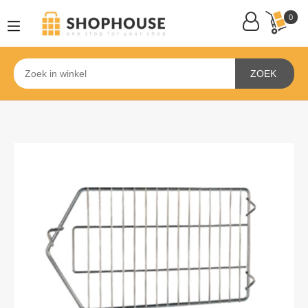
0
ZOEK