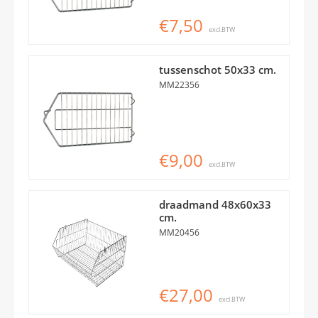
€7,50
excl.BTW
tussenschot 50x33 cm.
MM22356
€9,00
excl.BTW
draadmand 48x60x33
cm.
MM20456
€27,00
excl.BTW