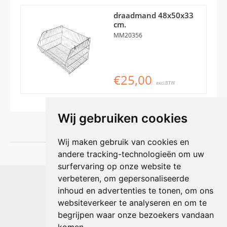
draadmand 48x50x33
cm.
MM20356
€25,00
excl.BTW
Wij gebruiken cookies
Wij maken gebruik van cookies en
andere tracking-technologieën om uw
surfervaring op onze website te
Shophouse online
verbeteren, om gepersonaliseerde
Max Planckstraat 4
inhoud en advertenties te tonen, om ons
6716 BE Ede, Nederland
websiteverkeer te analyseren en om te
Telefoon:
+31(0)318 618 121
begrijpen waar onze bezoekers vandaan
E-mail:
info@shophouse.nl
Geopend: ma t/m vr 09:00-17:00 uur