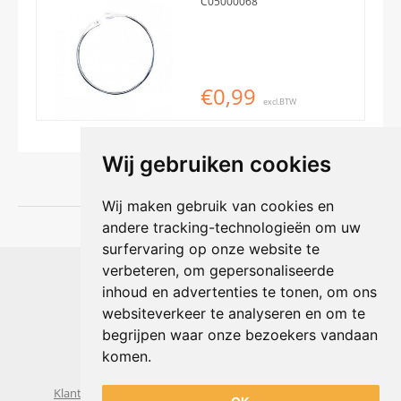
C05000068
€0,99
excl.BTW
Wij gebruiken cookies
Wij maken gebruik van cookies en
andere tracking-technologieën om uw
surfervaring op onze website te
Shophouse online
verbeteren, om gepersonaliseerde
Max Planckstraat 4
inhoud en advertenties te tonen, om ons
6716 BE Ede, Nederland
websiteverkeer te analyseren en om te
Telefoon:
+31(0)318 618 121
begrijpen waar onze bezoekers vandaan
E-mail:
info@shophouse.nl
Geopend: ma t/m vr 09:00-17:00 uur
komen.
Alleen afhalen, GEEN showroom
Klantenservice
Algemene voorwaarden
Privacybeleid