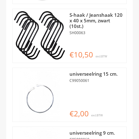
S-haak / Jeanshaak 120
x 40 x 5mm, zwart
(10st.)
SH00063
€10,50
excl.BTW
universeelring 15 cm.
C99050061
€2,00
excl.BTW
universeelring 9 cm.