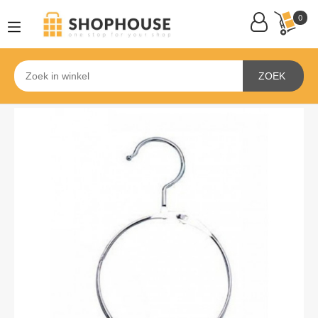
0
ZOEK