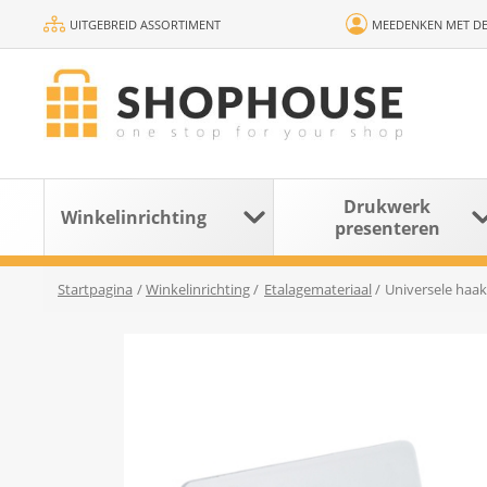
UITGEBREID ASSORTIMENT
MEEDENKEN MET DE
Drukwerk
Winkelinrichting
presenteren
Startpagina
/
Winkelinrichting
/
Etalagemateriaal
/
Universele haa