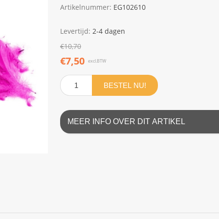
Artikelnummer:
EG102610
Levertijd:
2-4 dagen
€10,70
€7,50
excl.BTW
BESTEL NU!
MEER INFO OVER DIT ARTIKEL