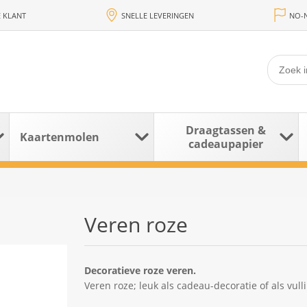
 KLANT
SNELLE LEVERINGEN
NO-N
Draagtassen &
Kaartenmolen
cadeaupapier
Veren roze
Decoratieve roze veren.
Veren roze; leuk als cadeau-decoratie of als vul