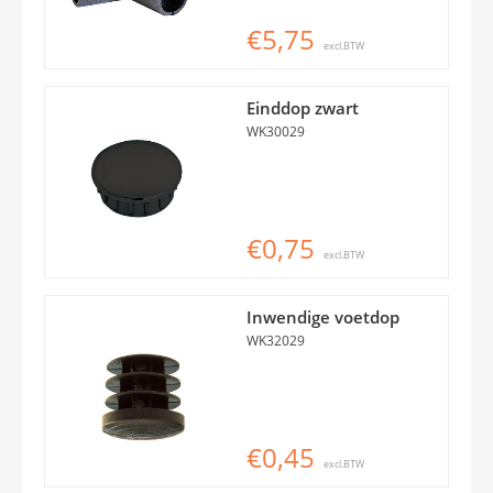
€5,75
excl.BTW
Einddop zwart
WK30029
€0,75
excl.BTW
Inwendige voetdop
WK32029
€0,45
excl.BTW