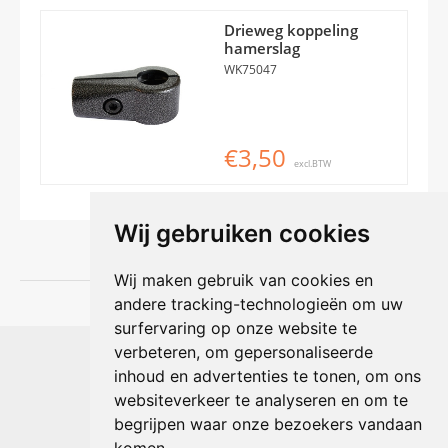
Drieweg koppeling
hamerslag
WK75047
€3,50
excl.BTW
Wij gebruiken cookies
Wij maken gebruik van cookies en
andere tracking-technologieën om uw
surfervaring op onze website te
Shophouse online
verbeteren, om gepersonaliseerde
Max Planckstraat 4
inhoud en advertenties te tonen, om ons
6716 BE Ede, Nederland
websiteverkeer te analyseren en om te
Telefoon:
+31(0)318 618 121
begrijpen waar onze bezoekers vandaan
E-mail:
info@shophouse.nl
Geopend: ma t/m vr 09:00-17:00 uur