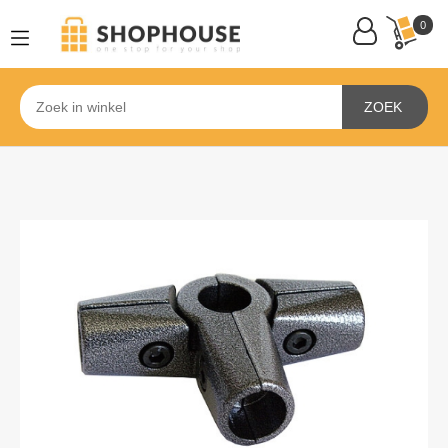
0
ZOEK