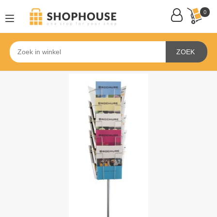
0
ZOEK