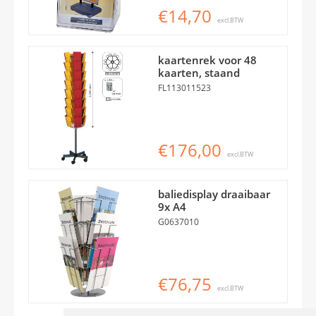
€14,70
excl.BTW
kaartenrek voor 48
kaarten, staand
FL113011523
€176,00
excl.BTW
baliedisplay draaibaar
9x A4
G0637010
€76,75
excl.BTW