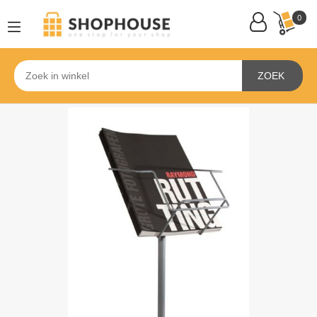
0
ZOEK