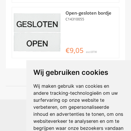
Open-gesloten bordje
C14310055
€9,05
excl.BTW
Wij gebruiken cookies
Wij maken gebruik van cookies en
andere tracking-technologieën om uw
surfervaring op onze website te
Shophouse online
verbeteren, om gepersonaliseerde
Max Planckstraat 4
inhoud en advertenties te tonen, om ons
6716 BE Ede, Nederland
websiteverkeer te analyseren en om te
Telefoon:
+31(0)318 618 121
begrijpen waar onze bezoekers vandaan
E-mail:
info@shophouse.nl