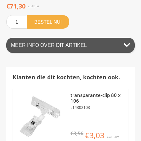
€71,30
excl.BTW
BESTEL NU!
MEER INFO OVER DIT ARTIKEL
Klanten die dit kochten, kochten ook.
transparante-clip 80 x
106
c14302103
€3,56
€3,03
excl.BTW