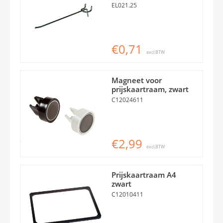
EL021.25
€0,71
excl.BTW
Magneet voor
prijskaartraam, zwart
C12024611
€2,99
excl.BTW
Prijskaartraam A4
zwart
C12010411