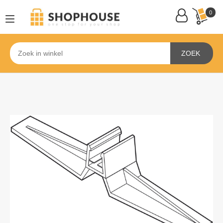
0
ZOEK